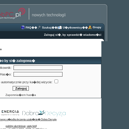
Grupy
FAQ
��
Szukaj
��
U�ytkownicy
��
Zaloguj si�, by sprawdzi� wiadomo�ci
na
�o by si� zalogowa�
kownik:
Has�o:
e automatycznie przy ka�dej wizycie:
Zapomnia�em has�a
tnego o�rodka leczenia uzale�nie� Dobra Decyzja
gabloty aluminiowe
,
wiaty kroll