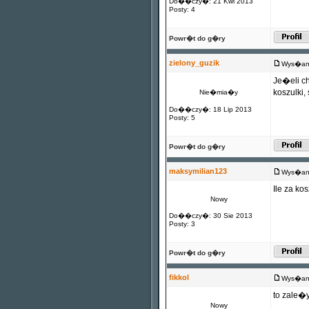
Do��czy�: 21 Kwi 2013
Posty: 4
Powr�t do g�ry
zielony_guzik
Wys�any
Je�eli c
koszulki
Nie�mia�y
Do��czy�: 18 Lip 2013
Posty: 5
Powr�t do g�ry
maksymilian123
Wys�any
Ile za k
Nowy
Do��czy�: 30 Sie 2013
Posty: 3
Powr�t do g�ry
fikkol
Wys�any
to zale�
_______
Nowy