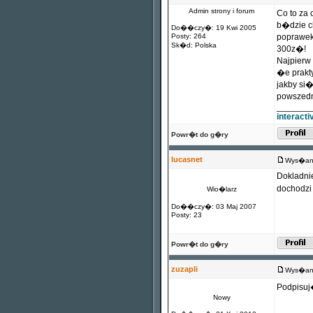
Admin strony i forum
Co to za
b�dzie c
Do��czy�: 19 Kwi 2005
Posty: 264
poprawek 
Sk�d: Polska
300z�!
Najpierw
�e prakty
jakby si
powszedn
_______
interact
Powr�t do g�ry
lucasnet
Wys�any
Dokladnie
dochodzi 
Wio�larz
Do��czy�: 03 Maj 2007
Posty: 23
Powr�t do g�ry
zuzapli
Wys�any
Podpisuj
Nowy