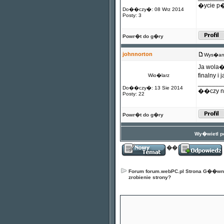
�ycie p�
Do��czy�: 08 Wrz 2014
Posty: 3
Powr�t do g�ry
johnnorton
Wys�any
Ja wola�b
finalny i
Wio�larz
_______
Do��czy�: 13 Sie 2014
��czy n
Posty: 22
Powr�t do g�ry
Wy�wietl po
��
Forum forum.webPC.pl Strona G��w
zrobienie strony?