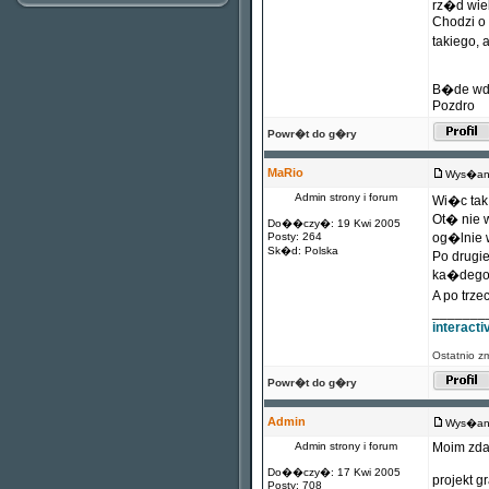
rz�d wi
Chodzi o 
takiego, 
B�de wdz
Pozdro
Powr�t do g�ry
MaRio
Wys�any
Admin strony i forum
Wi�c tak
Ot� nie w
Do��czy�: 19 Kwi 2005
Posty: 264
og�lnie 
Sk�d: Polska
Po drugie
ka�dego 
A po trz
_______
interact
Ostatnio z
Powr�t do g�ry
Admin
Wys�any
Admin strony i forum
Moim zda
Do��czy�: 17 Kwi 2005
projekt g
Posty: 708