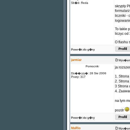
Sk�d: Reda
skrypty P
formular
liczniki 
logowani
To takie 
liczyc od
O flashu 
Powr�t do g�ry
jarmiar
Wys�any
Pomocnik
ja rozsze
Do��czy�: 28 Sie 2006
1. Stron
Posty: 317
2. Stron
3 Strona
4. Zaawa
na tym m
pozdr
Powr�t do g�ry
MaRio
Wys�any