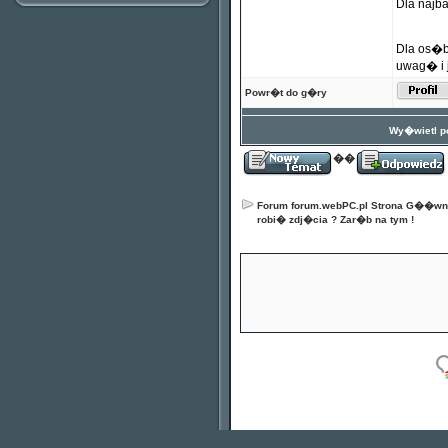
Dla najba
Dla os�b
uwag� i 
Powr�t do g�ry
Wy�wietl po
��
Forum forum.webPC.pl Strona G��w
robi� zdj�cia ? Zar�b na tym !